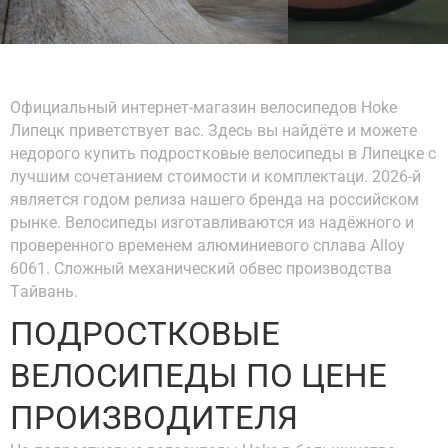
Официальный интернет-магазин велосипедов Hoke
Липецк приветствует вас. Здесь вы найдёте и можете
недорого купить подростковые велосипеды в Липецке с
лучшим сочетанием стоимости и комплектаци. 2026-й
является годом релиза нашего бренда на российском
рынке. Велосипеды изготавливаются из надёжного и
проверенного временем алюминиевого сплава Alloy
6061. Сложный механический обвес производства
Тайвань.
ПОДРОСТКОВЫЕ
ВЕЛОСИПЕДЫ ПО ЦЕНЕ
ПРОИЗВОДИТЕЛЯ