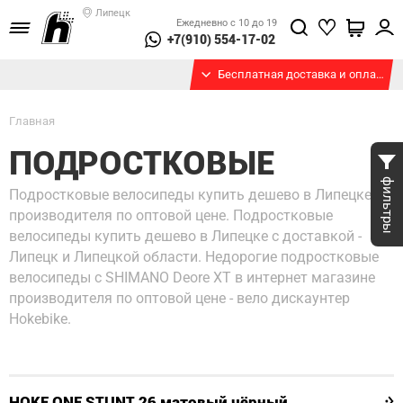
Липецк
Ежедневно с 10 до 19
+7(910) 554-17-02
Бесплатная доставка и оплата при получении
Главная
ПОДРОСТКОВЫЕ
фильтры
Подростковые велосипеды купить дешево в Липецке от
производителя по оптовой цене.
Подростковые
велосипеды купить дешево в Липецке с доставкой -
Липецк и Липецкой области. Недорогие подростковые
велосипеды с SHIMANO Deore XT в интернет магазине
производителя по оптовой цене - вело дискаунтер
Hokebike.
HOKE ONE STUNT 26 матовый чёрный