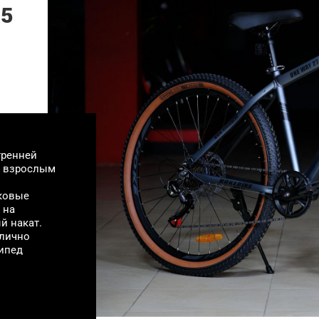
,5
тренней
и взрослым
ковые
 на
й накат.
тлично
сипед